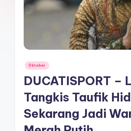
Posted
Oktober
in
DUCATISPORT – L
Tangkis Taufik Hi
Sekarang Jadi Wa
Merah Putih