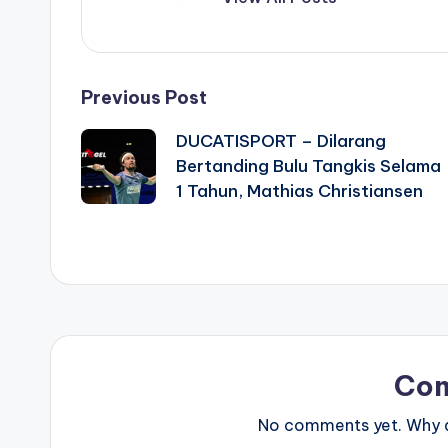
Post
Previous Post
DUCATISPORT – Dilarang
navigation
Bertanding Bulu Tangkis Selama
1 Tahun, Mathias Christiansen
Co
No comments yet. Why do