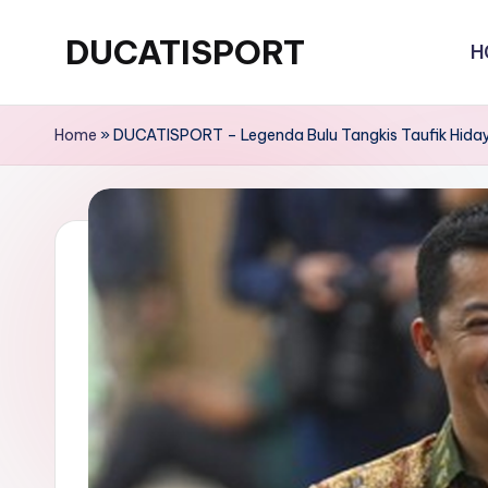
DUCATISPORT
H
Skip
to
Seputar
content
Bulu
Home
»
DUCATISPORT – Legenda Bulu Tangkis Taufik Hiday
Tangkis