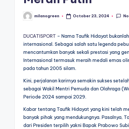
No
October 23, 2024
milanogreen
Posted
by
DUCATISPORT
– Nama Taufik Hidayat bukanlah
internasional. Sebagai salah satu legenda pebul
mencantumkan banyak sekali prestasi yang ge
Internasional termasuk meraih medali emas ol
pada tahun 2005 silam.
Kini, perjalanan karirnya semakin sukses setel
sebagai Wakil Mentri Pemuda dan Olahraga (Wa
Periode 2024 sampai 2029.
Kabar tentang Taufik Hidayat yang kini telah 
banyak pihak yang mendukungnya. Pasalnya, Ta
dari Presiden terpilih yakni Bapak Prabowo Sub