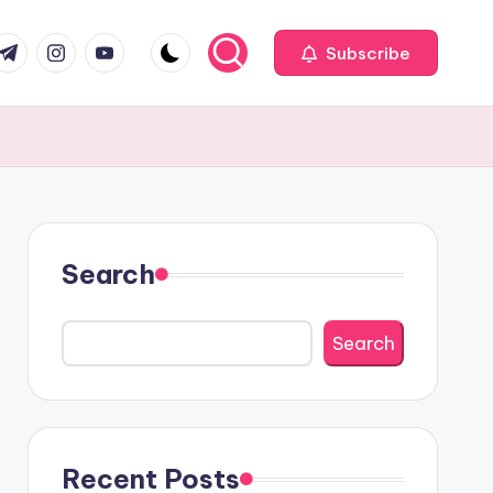
com
r.com
.me
instagram.com
youtube.com
Subscribe
Search
Search
Recent Posts