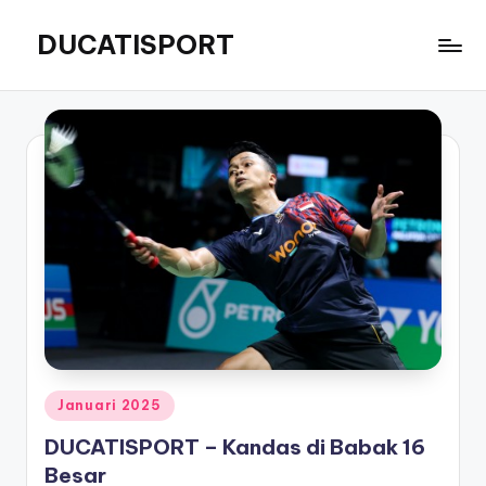
DUCATISPORT
Skip
to
Seputar
content
Bulu
Tangkis
Posted
Januari 2025
in
DUCATISPORT – Kandas di Babak 16
Besar