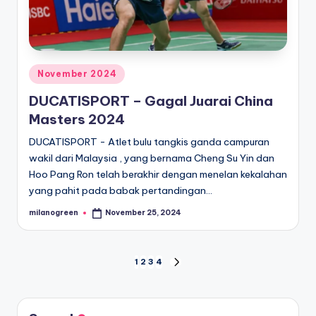
Posted
November 2024
in
DUCATISPORT – Gagal Juarai China
Masters 2024
DUCATISPORT - Atlet bulu tangkis ganda campuran
wakil dari Malaysia , yang bernama Cheng Su Yin dan
Hoo Pang Ron telah berakhir dengan menelan kekalahan
yang pahit pada babak pertandingan…
milanogreen
November 25, 2024
Posted
by
Posts
1
2
3
4
NEXT
PAGE
pagination