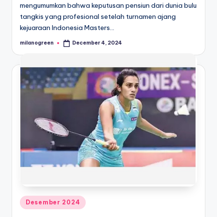
mengumumkan bahwa keputusan pensiun dari dunia bulu
tangkis yang profesional setelah turnamen ajang
kejuaraan Indonesia Masters…
milanogreen
December 4, 2024
Posted
by
Posted
Desember 2024
in