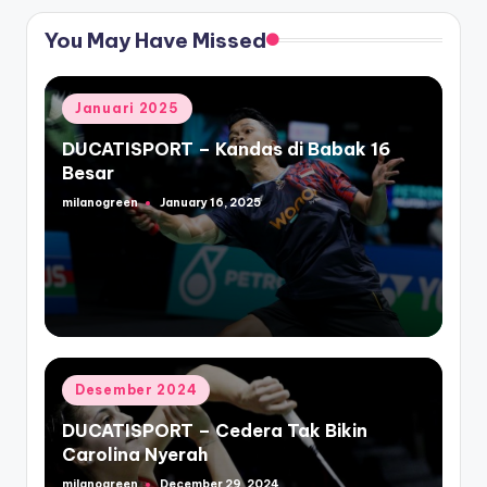
You May Have Missed
Posted
Januari 2025
in
DUCATISPORT – Kandas di Babak 16
Besar
milanogreen
January 16, 2025
Posted
by
Posted
Desember 2024
in
DUCATISPORT – Cedera Tak Bikin
Carolina Nyerah
milanogreen
December 29, 2024