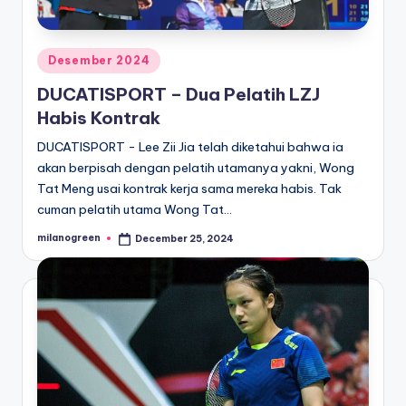
Posted
Desember 2024
in
DUCATISPORT – Dua Pelatih LZJ
Habis Kontrak
DUCATISPORT - Lee Zii Jia telah diketahui bahwa ia
akan berpisah dengan pelatih utamanya yakni, Wong
Tat Meng usai kontrak kerja sama mereka habis. Tak
cuman pelatih utama Wong Tat…
milanogreen
December 25, 2024
Posted
by