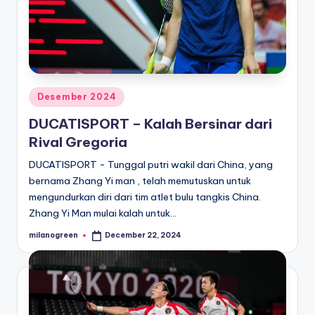
Posted
Desember 2024
in
DUCATISPORT – Kalah Bersinar dari
Rival Gregoria
DUCATISPORT - Tunggal putri wakil dari China, yang
bernama Zhang Yi man , telah memutuskan untuk
mengundurkan diri dari tim atlet bulu tangkis China.
Zhang Yi Man mulai kalah untuk…
milanogreen
December 22, 2024
Posted
by