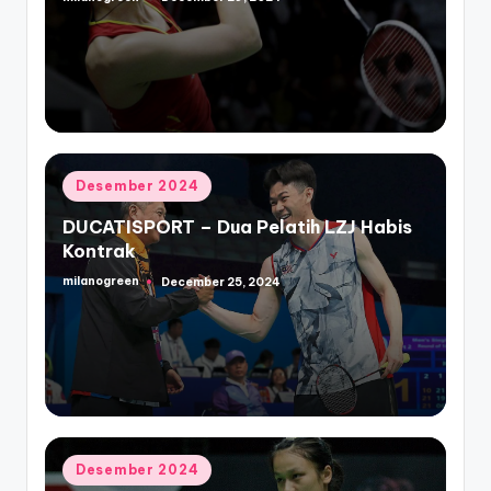
Posted
by
Posted
Desember 2024
in
DUCATISPORT – Dua Pelatih LZJ Habis
Kontrak
milanogreen
December 25, 2024
Posted
by
Posted
Desember 2024