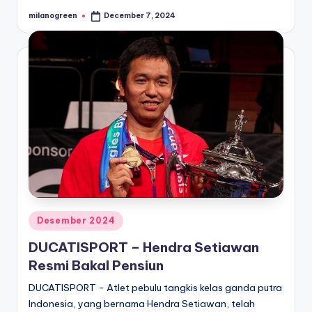
milanogreen
December 7, 2024
Posted
by
Posted
Desember 2024
in
DUCATISPORT – Hendra Setiawan
Resmi Bakal Pensiun
DUCATISPORT - Atlet pebulu tangkis kelas ganda putra
Indonesia, yang bernama Hendra Setiawan, telah