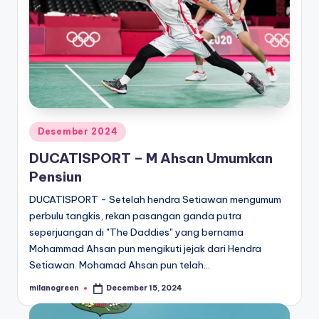
Posted
Desember 2024
in
DUCATISPORT – M Ahsan Umumkan
Pensiun
DUCATISPORT - Setelah hendra Setiawan mengumum
perbulu tangkis, rekan pasangan ganda putra
seperjuangan di "The Daddies" yang bernama
Mohammad Ahsan pun mengikuti jejak dari Hendra
Setiawan. Mohamad Ahsan pun telah…
milanogreen
December 15, 2024
Posted
by