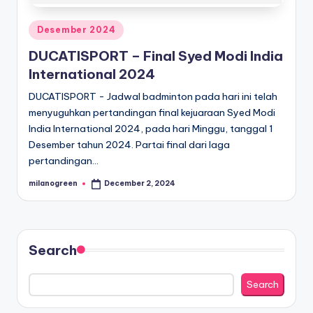
Posted
Desember 2024
in
DUCATISPORT – Final Syed Modi India
International 2024
DUCATISPORT - Jadwal badminton pada hari ini telah
menyuguhkan pertandingan final kejuaraan Syed Modi
India International 2024, pada hari Minggu, tanggal 1
Desember tahun 2024. Partai final dari laga
pertandingan…
milanogreen
December 2, 2024
Posted
by
Search
Search