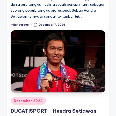
dunia bulu tangkis meski ia sudah pensiun nanti sebagai
seorang pebulu tangkis profesional. Sebab Hendra
Setiawan ternyata sangat tertarik untuk…
milanogreen
December 7, 2024
Posted
by
Posted
Desember 2024
in
DUCATISPORT – Hendra Setiawan