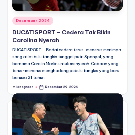
Posted
Desember 2024
in
DUCATISPORT – Cedera Tak Bikin
Carolina Nyerah
DUCATISPORT - Badai cedera terus-menerus menimpa
sang atlet bulu tangkis tunggal putri Spanyol, yang
bernama Carolin Marlin untuk menyerah. Cobaan yang
terus-menerus menghadang pebulu tangkis yang baru
berusia 31 tahun…
milanogreen
December 29, 2024
Posted
by