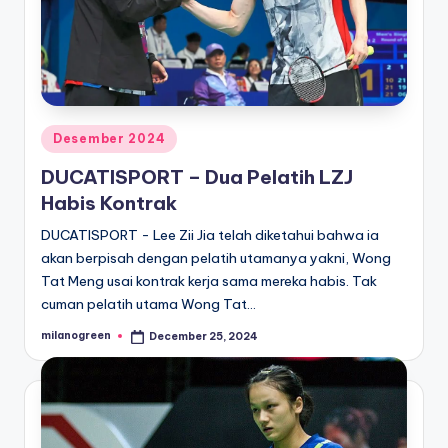
Posted
Desember 2024
in
DUCATISPORT – Dua Pelatih LZJ
Habis Kontrak
DUCATISPORT - Lee Zii Jia telah diketahui bahwa ia
akan berpisah dengan pelatih utamanya yakni, Wong
Tat Meng usai kontrak kerja sama mereka habis. Tak
cuman pelatih utama Wong Tat…
milanogreen
December 25, 2024
Posted
by