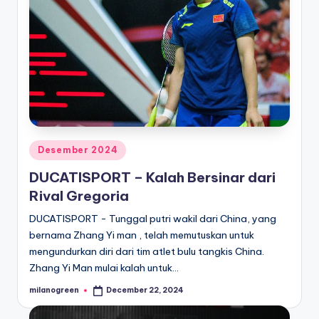
Posted
Desember 2024
in
DUCATISPORT – Kalah Bersinar dari
Rival Gregoria
DUCATISPORT - Tunggal putri wakil dari China, yang
bernama Zhang Yi man , telah memutuskan untuk
mengundurkan diri dari tim atlet bulu tangkis China.
Zhang Yi Man mulai kalah untuk…
milanogreen
December 22, 2024
Posted
by