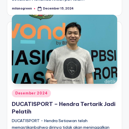
milanogreen
December 15, 2024
Posted
by
Posted
Desember 2024
in
DUCATISPORT – Hendra Tertarik Jadi
Pelatih
DUCATISPORT - Hendra Setiawan telah
memastikanbahwa dirinya tidak akan meninggalkan