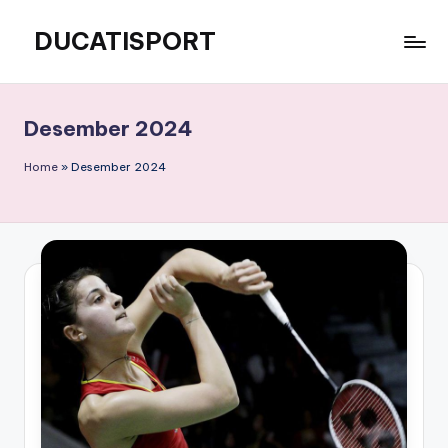
DUCATISPORT
Skip
to
Seputar
content
Bulu
Tangkis
Desember 2024
Home
»
Desember 2024