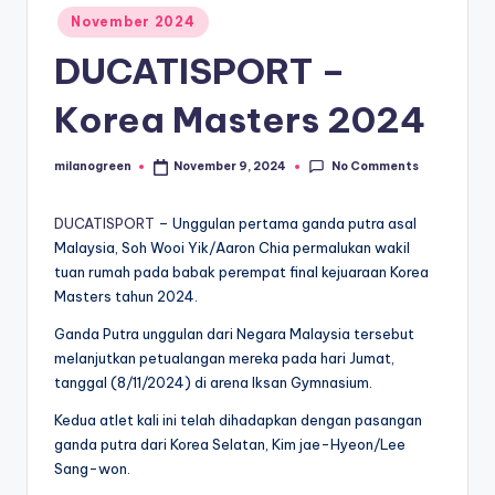
Posted
November 2024
in
DUCATISPORT –
Korea Masters 2024
No Comments
milanogreen
November 9, 2024
Posted
by
DUCATISPORT
– Unggulan pertama ganda putra asal
Malaysia, Soh Wooi Yik/Aaron Chia permalukan wakil
tuan rumah pada babak perempat final kejuaraan Korea
Masters tahun 2024.
Ganda Putra unggulan dari Negara Malaysia tersebut
melanjutkan petualangan mereka pada hari Jumat,
tanggal (8/11/2024) di arena Iksan Gymnasium.
Kedua atlet kali ini telah dihadapkan dengan pasangan
ganda putra dari Korea Selatan, Kim jae-Hyeon/Lee
Sang-won.