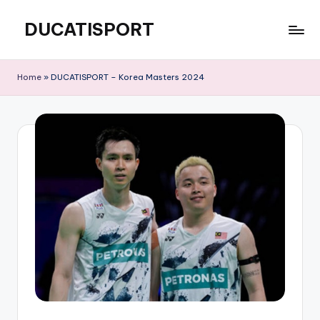
DUCATISPORT
Skip
to
Seputar
content
Bulu
Home
»
DUCATISPORT – Korea Masters 2024
Tangkis